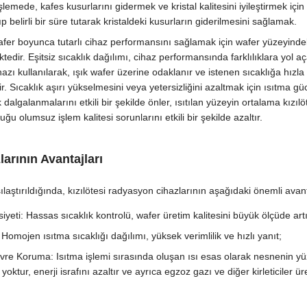
şlemede, kafes kusurlarını gidermek ve kristal kalitesini iyileştirmek için 
ıp belirli bir süre tutarak kristaldeki kusurların giderilmesini sağlamak.
afer boyunca tutarlı cihaz performansını sağlamak için wafer yüzeyind
. Eşitsiz sıcaklık dağılımı, cihaz performansında farklılıklara yol açabil
hazı kullanılarak, ışık wafer üzerine odaklanır ve istenen sıcaklığa hızla 
. Sıcaklık aşırı yükselmesini veya yetersizliğini azaltmak için ısıtma güc
dalgalanmalarını etkili bir şekilde önler, ısıtılan yüzeyin ortalama kızıl
ğu olumsuz işlem kalitesi sorunlarını etkili bir şekilde azaltır.
arının Avantajları
laştırıldığında, kızılötesi radyasyon cihazlarının aşağıdaki önemli avanta
yeti: Hassas sıcaklık kontrolü, wafer üretim kalitesini büyük ölçüde artı
Homojen ısıtma sıcaklığı dağılımı, yüksek verimlilik ve hızlı yanıt;
evre Koruma: Isıtma işlemi sırasında oluşan ısı esas olarak nesnenin y
oktur, enerji israfını azaltır ve ayrıca egzoz gazı ve diğer kirleticiler 