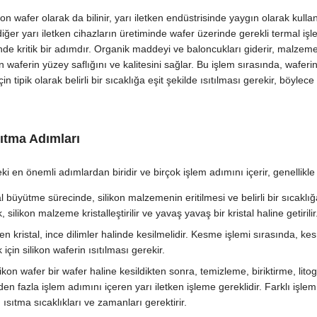
ikon wafer olarak da bilinir, yarı iletken endüstrisinde yaygın olarak kull
iğer yarı iletken cihazların üretiminde wafer üzerinde gerekli termal işle
de kritik bir adımdır. Organik maddeyi ve baloncukları giderir, malzemeler
kon waferin yüzey saflığını ve kalitesini sağlar. Bu işlem sırasında, wafer
ipik olarak belirli bir sıcaklığa eşit şekilde ısıtılması gerekir, böylece 
sıtma Adımları
ki en önemli adımlardan biridir ve birçok işlem adımını içerir, genellikl
l büyütme sürecinde, silikon malzemenin eritilmesi ve belirli bir sıcaklığ
silikon malzeme kristalleştirilir ve yavaş yavaş bir kristal haline getirilir
kristal, ince dilimler halinde kesilmelidir. Kesme işlemi sırasında, kesm
çin silikon waferin ısıtılması gerekir.
likon wafer bir wafer haline kesildikten sonra, temizleme, biriktirme, lito
n fazla işlem adımını içeren yarı iletken işleme gereklidir. Farklı işlem ad
ısıtma sıcaklıkları ve zamanları gerektirir.