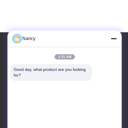
Nancy
Adresimiz
2:31 AM
Adres
Good day, what product are you looking 
for?
No.3 Fabrikası, Buling 1st Road, Tangxia Kasabası,
Pengjiang Bölgesi, Jiangmen Şehri, Guangdong
Eyaleti, Çin
Televizyon
86-0750-3210960