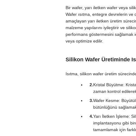
Bir wafer, yarı iletken wafer veya sil
Wafer ısıtma, entegre devrelerin ve d
amaçlayan yarı iletken üretim sürecin
malzeme yapılarını iyileştirir ve sili
performans göstermesini sağlamak için t
veya optimize edilir.
Silikon Wafer Üretiminde I
Isıtma, silikon wafer üretim sürecinde
Kristal Büyütme: Krista
zaman kontrol edilerek, 
Wafer Kesme: Büyütülen 
bütünlüğünü sağlamak i
Yarı İletken İşleme: Si
implantasyonu gibi birde
tamamlamak için farklı 