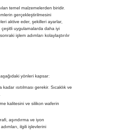
anılan temel malzemelerden biridir.
mlerin gerçekleştirilmesini
i aktive eder, şekilleri ayarlar,
in çeşitli uygulamalarda daha iyi
sonraki işlem adımları kolaylaştırılır
e aşağıdaki yönleri kapsar:
a kadar ısıtılması gerekir. Sıcaklık ve
.
e kalitesini ve silikon waferin
grafi, aşındırma ve iyon
ımları, ilgili işlevlerini