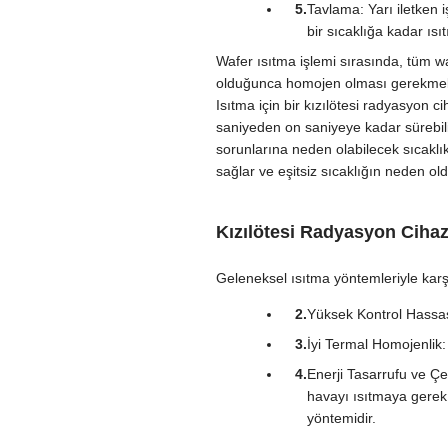
Tavlama: Yarı iletken i
bir sıcaklığa kadar ısıt
Wafer ısıtma işlemi sırasında, tüm w
olduğunca homojen olması gerekmektedir
Isıtma için bir kızılötesi radyasyon ci
saniyeden on saniyeye kadar sürebilir
sorunlarına neden olabilecek sıcaklık 
sağlar ve eşitsiz sıcaklığın neden oldu
Kızılötesi Radyasyon Cihazl
Geleneksel ısıtma yöntemleriyle karşı
Yüksek Kontrol Hassasi
İyi Termal Homojenlik: 
Enerji Tasarrufu ve Ç
havayı ısıtmaya gerek y
yöntemidir.