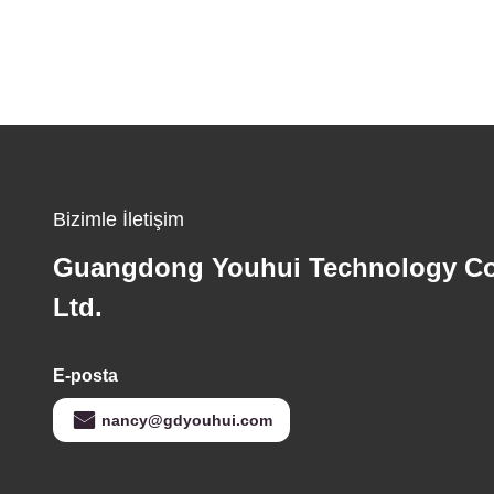
Bizimle İletişim
Guangdong Youhui Technology Co
Ltd.
E-posta
nancy@gdyouhui.com