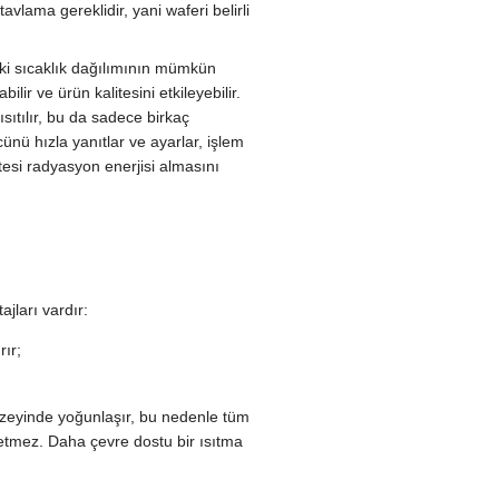
tavlama gereklidir, yani waferi belirli
eki sıcaklık dağılımının mümkün
ir ve ürün kalitesini etkileyebilir.
ısıtılır, bu da sadece birkaç
ünü hızla yanıtlar ve ayarlar, işlem
ötesi radyasyon enerjisi almasını
jları vardır:
rır;
üzeyinde yoğunlaşır, bu nedenle tüm
üretmez. Daha çevre dostu bir ısıtma