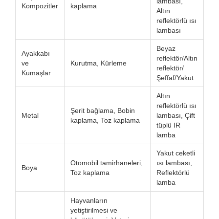
lambası,
Kompozitler
kaplama
Altın
reflektörlü ısı
lambası
Beyaz
Ayakkabı
reflektör/Altın
ve
Kurutma, Kürleme
reflektör/
Kumaşlar
Şeffaf/Yakut
Altın
reflektörlü ısı
Şerit bağlama, Bobin
Metal
lambası, Çift
kaplama, Toz kaplama
tüplü IR
lamba
Yakut ceketli
Otomobil tamirhaneleri,
ısı lambası,
Boya
Toz kaplama
Reflektörlü
lamba
Hayvanların
yetiştirilmesi ve