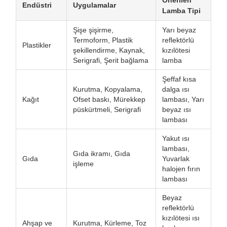
Önerilen
Endüstri
Uygulamalar
Lamba Tipi
Şişe şişirme,
Yarı beyaz
Termoform, Plastik
reflektörlü
Plastikler
şekillendirme, Kaynak,
kızılötesi
Serigrafi, Şerit bağlama
lamba
Şeffaf kısa
Kurutma, Kopyalama,
dalga ısı
Kağıt
Ofset baskı, Mürekkep
lambası, Yarı
püskürtmeli, Serigrafi
beyaz ısı
lambası
Yakut ısı
lambası,
Gıda ikramı, Gıda
Gıda
Yuvarlak
işleme
halojen fırın
lambası
Beyaz
reflektörlü
kızılötesi ısı
Ahşap ve
Kurutma, Kürleme, Toz