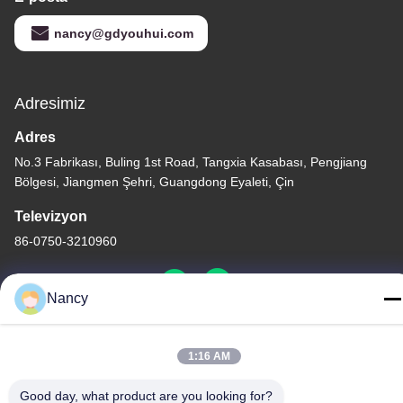
nancy@gdyouhui.com
Adresimiz
Adres
No.3 Fabrikası, Buling 1st Road, Tangxia Kasabası, Pengjiang
Bölgesi, Jiangmen Şehri, Guangdong Eyaleti, Çin
Televizyon
86-0750-3210960
Nancy
Gizlilik Politikası
|
Site Haritası
1:16 AM
Çin İyi Kalite IR Halojen Lambalar Tedarikçi. Telif hakkı © -2026
Good day, what product are you looking for?
Guangdong Youhui Technology Co., Ltd. - Tüm haklar saklıdır.