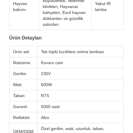
büyütülmesi, Veteriner
Hayvan
Yakut IR
klinikleri, Hayvanat
bakımı
lamba
bahçeleri, Evcil hayvan
dükkanları ve güzellik
salonları
Ürün Detayları
Ürün adı
Tek tüplü kızılötesi ısıtma lambası
Malzeme
Kuvars cam
Gerilim
230V
Watt
600W
Taban
R7S
Garanti
5000 saat
Reflektör
Altın
Özel gerilim, watt, uzunluk, taban,
OEM/ODM