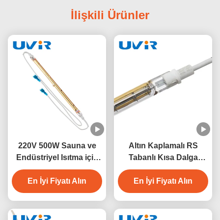
İlişkili Ürünler
220V 500W Sauna ve
Altın Kaplamalı RS
Endüstriyel Isıtma için
Tabanlı Kısa Dalga
Kısa Dalga Kuvars
Kızılötesi Isıtma
Kızılötesi Lamba
En İyi Fiyatı Alın
Lambası 500W 230V
En İyi Fiyatı Alın