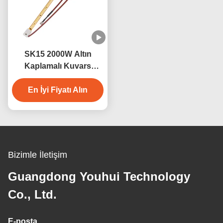
SK15 2000W Altın
Kaplamalı Kuvars
Kızılötesi Sauna Isıtıcı
En İyi Fiyatı Alın
Lamba
Bizimle İletişim
Guangdong Youhui Technology
Co., Ltd.
E-posta