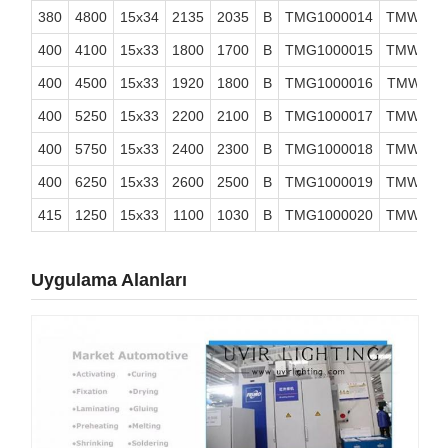
380
4800
15x34
2135
2035
B
TMG1000014
TMW100
400
4100
15x33
1800
1700
B
TMG1000015
TMW100
400
4500
15x33
1920
1800
B
TMG1000016
TMW100
400
5250
15x33
2200
2100
B
TMG1000017
TMW100
400
5750
15x33
2400
2300
B
TMG1000018
TMW100
400
6250
15x33
2600
2500
B
TMG1000019
TMW100
415
1250
15x33
1100
1030
B
TMG1000020
TMW100
Uygulama Alanları