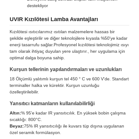
destekliyor
UVIR Kızılötesi Lamba Avantajları
Kızılötesi ısıtıcılarımız ısıtılan malzemelere hassas bir
şekilde eşleştirilir ve diğer teknolojilere kıyasla %50'ye kadar
enerji tasarrufu sağlar.Profesyonel kızılötesi teknolojimiz ısıyı
tam olarak ihtiyaç duyulan yere ulaştırır., her uygulama için
optimal dalga boyuna sahip.
Kurşun tellerinin yapılandırmaları ve uzunlukları
18 Ölçümlü yalıtımlı kurşun tel 450 ° C ve 600 V'de. Standart
terminaller halka ve kürektir. Kurşun uzunluğu
özelleştirilebilir.
Yansıtıcı katmanların kullanılabilirliği
Altın:
% 95'e kadar IR yansıtıcılık. En yüksek bobin çalışma
sıcaklığı: 800°C.
Beyaz:
75% IR yansıtıcılığı ile kuvars tüp dışına uygulanan
özel seramik formülasyon.