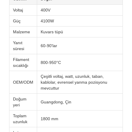
Voltaj
400V
Güç
4100W
Malzeme
Kuvars tüpü
Yanıt
60-90'lar
süresi
Filament
800-950°C
sıcaklığı
Çeşitli voltaj, watt, uzunluk, taban,
OEM/ODM
kablolar, evrensel yanma pozisyonu
mevcuttur
Doğum
Guangdong, Çin
yeri
Toplam
1800 mm
uzunluk