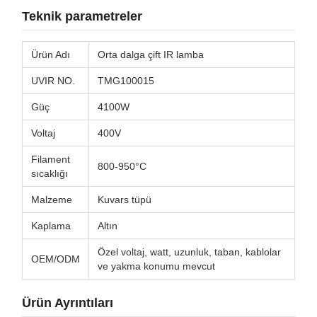
Teknik parametreler
Ürün Adı
Orta dalga çift IR lamba
UVIR NO.
TMG100015
Güç
4100W
Voltaj
400V
Filament
800-950°C
sıcaklığı
Malzeme
Kuvars tüpü
Kaplama
Altın
Özel voltaj, watt, uzunluk, taban, kablolar
OEM/ODM
ve yakma konumu mevcut
Ürün Ayrıntıları