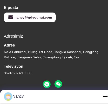
E-posta
nancy@gdyouhui.com
Adresimiz
Adres
No.3 Fabrikası, Buling 1st Road, Tangxia Kasabası, Pengjiang
Bölgesi, Jiangmen Şehri, Guangdong Eyaleti, Çin
Televizyon
86-0750-3210960
Nancy
Gizlilik Politikası
|
Site Haritası