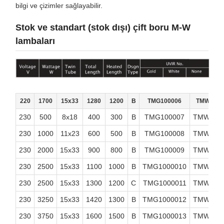
bilgi ve çizimler sağlayabilir.
Stok ve standart (stok dışı) çift boru M-W
lambaları
220
1700
15x33
1280
1200
B
TMG100006
TMW1000
230
500
8x18
400
300
B
TMG100007
TMW100
230
1000
11x23
600
500
B
TMG100008
TMW100
230
2000
15x33
900
800
B
TMG100009
TMW100
230
2500
15x33
1100
1000
B
TMG1000010
TMW100
230
2500
15x33
1300
1200
C
TMG1000011
TMW100
230
3250
15x33
1420
1300
B
TMG1000012
TMW100
230
3750
15x33
1600
1500
B
TMG1000013
TMW100