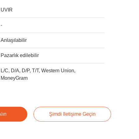
UVIR
-
Anlaşılabilir
Pazarlık edilebilir
L/C, D/A, D/P, T/T, Western Union,
MoneyGram
Alın
Şimdi Iletişime Geçin