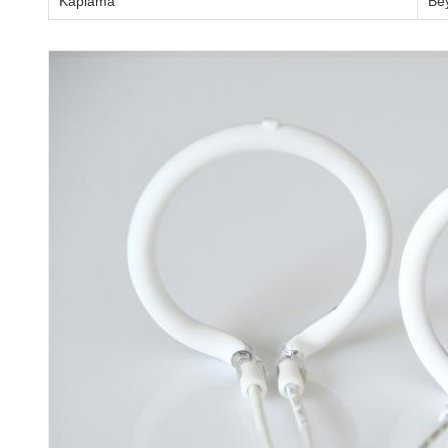
Kaplama
Be