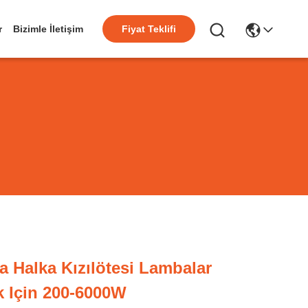
r
Bizimle İletişim
Fiyat Teklifi
 Halka Kızılötesi Lambalar
k Için 200-6000W