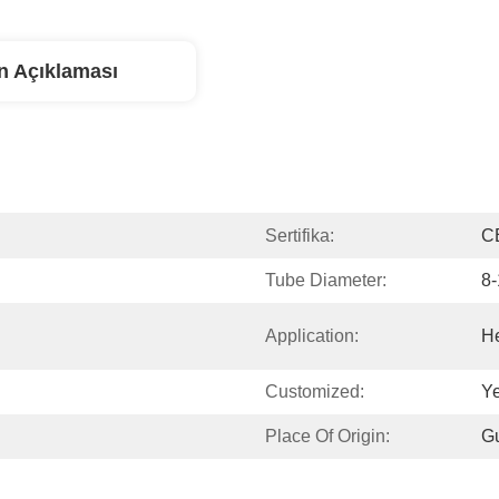
n Açıklaması
Sertifika:
C
Tube Diameter:
8
Application:
He
Customized:
Y
Place Of Origin:
G