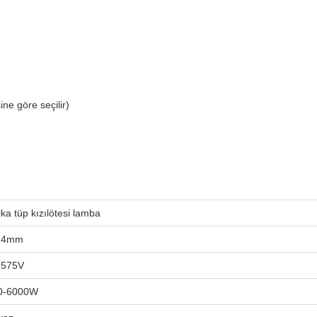
ine göre seçilir)
ka tüp kızılötesi lamba
14mm
-575V
0-6000W