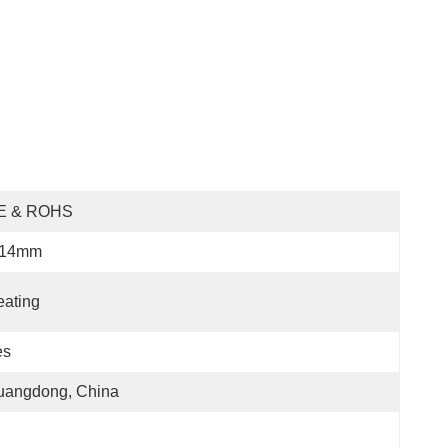
E & ROHS
-14mm
ating
es
uangdong, China