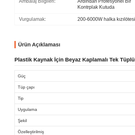
Ambalaj Bilgileri:
Ardından Profesyonel Bir 
Kontrplak Kutuda
Vurgulamak:
200-6000W halka kızılötes
Ürün Açıklaması
Plastik Kaynak İçin Beyaz Kaplamalı Tek Tüplü
Güç
Tüp çapı
Tip
Uygulama
Şekil
Özelleştirilmiş