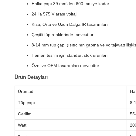
Halka çapı 39 mm'den 600 mm'ye kadar
24 ila 575 V arası voltaj
Kısa, Orta ve Uzun Dalga IR tasarımları
Çeşitli tüp renklerinde mevcuttur
8-14 mm tüp çapı (ısıtıcının çapına ve voltaj/watt ilişkis
Hemen teslim için standart stok ürünleri
Özel ve OEM tasarımları mevcuttur
Ürün Detayları
Ürün adı
Hal
Tüp çapı
8-
Gerilim
55
Watt
20