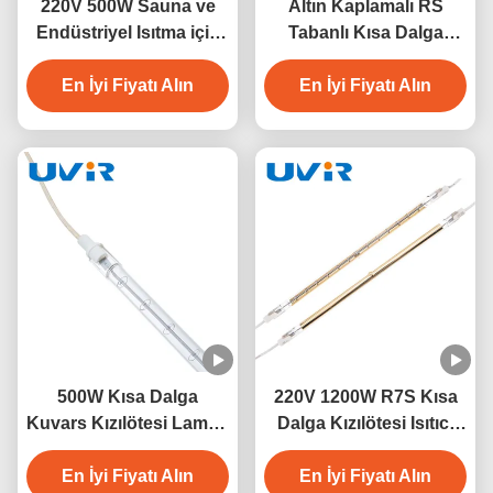
220V 500W Sauna ve
Altın Kaplamalı RS
Endüstriyel Isıtma için
Tabanlı Kısa Dalga
Kısa Dalga Kuvars
Kızılötesi Isıtma
Kızılötesi Lamba
En İyi Fiyatı Alın
Lambası 500W 230V
En İyi Fiyatı Alın
500W Kısa Dalga
220V 1200W R7S Kısa
Kuvars Kızılötesi Lamba
Dalga Kızılötesi Isıtıcı
230V Endüstriyel Isıtma
Lamba
En İyi Fiyatı Alın
İçin
En İyi Fiyatı Alın