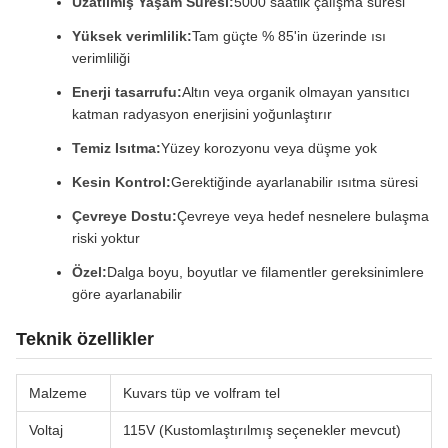
Uzatılmış Yaşam Süresi:
5000 saatlik çalışma süresi
Yüksek verimlilik:
Tam güçte % 85'in üzerinde ısı
verimliliği
Enerji tasarrufu:
Altın veya organik olmayan yansıtıcı
katman radyasyon enerjisini yoğunlaştırır
Temiz Isıtma:
Yüzey korozyonu veya düşme yok
Kesin Kontrol:
Gerektiğinde ayarlanabilir ısıtma süresi
Çevreye Dostu:
Çevreye veya hedef nesnelere bulaşma
riski yoktur
Özel:
Dalga boyu, boyutlar ve filamentler gereksinimlere
göre ayarlanabilir
Teknik özellikler
Malzeme
Kuvars tüp ve volfram tel
Voltaj
115V (Kustomlaştırılmış seçenekler mevcut)