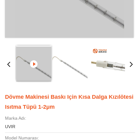
Dövme Makinesi Baskı Için Kısa Dalga Kızılötesi
Isıtma Tüpü 1-2μm
Marka Adı:
UVIR
Model Numarası: