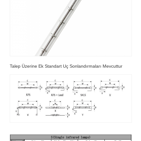
Talep Üzerine Ek Standart Uç Sonlandırmaları Mevcuttur