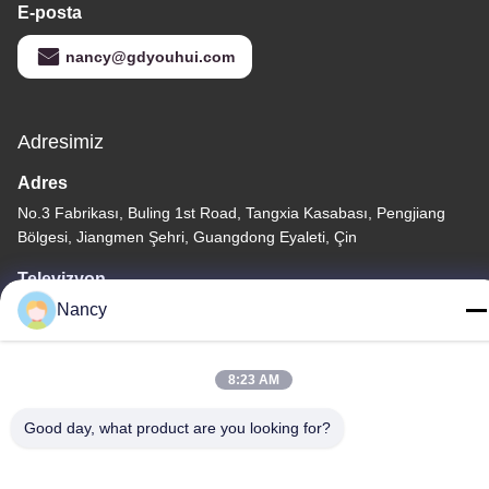
E-posta
nancy@gdyouhui.com
Adresimiz
Adres
No.3 Fabrikası, Buling 1st Road, Tangxia Kasabası, Pengjiang
Bölgesi, Jiangmen Şehri, Guangdong Eyaleti, Çin
Televizyon
86-0750-3210960
Nancy
8:23 AM
Good day, what product are you looking for?
Gizlilik Politikası
|
Site Haritası
Çin İyi Kalite IR Halojen Lambalar Tedarikçi. Telif hakkı © -2026