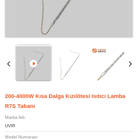
200-4000W Kısa Dalga Kızılötesi Isıtıcı Lamba
R7S Tabanı
Marka Adı:
UVIR
Model Numarası: