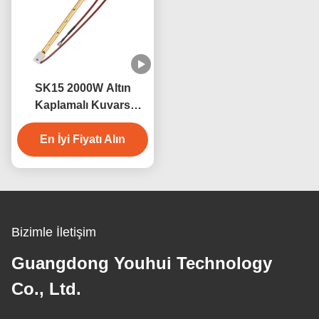
SK15 2000W Altın
Kaplamalı Kuvars
Kızılötesi Sauna Isıtıcı
En İyi Fiyatı Alın
Lamba
Bizimle İletişim
Guangdong Youhui Technology
Co., Ltd.