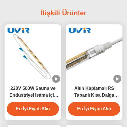
İlişkili Ürünler
220V 500W Sauna ve
Altın Kaplamalı RS
Endüstriyel Isıtma için
Tabanlı Kısa Dalga
Kısa Dalga Kuvars
Kızılötesi Isıtma
Kızılötesi Lamba
En İyi Fiyatı Alın
Lambası 500W 230V
En İyi Fiyatı Alın