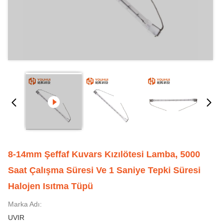
8-14mm Şeffaf Kuvars Kızılötesi Lamba, 5000
Saat Çalışma Süresi Ve 1 Saniye Tepki Süresi
Halojen Isıtma Tüpü
Marka Adı:
UVIR