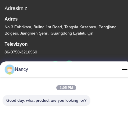
Adresimiz
Adres
No.3 Fabrikası, Buling 1st Road, Tangxia Kasabası, Pengjiang
Bölgesi, Jiangmen Şehri, Guangdong Eyaleti, Çin
Televizyon
86-0750-3210960
Nancy
Gizlilik Politikası
|
Site Haritası
1:05 PM
Çin İyi Kalite IR Halojen Lambalar Tedarikçi. Telif hakkı © -2026
Good day, what product are you looking for?
Guangdong Youhui Technology Co., Ltd. - Tüm haklar saklıdır.