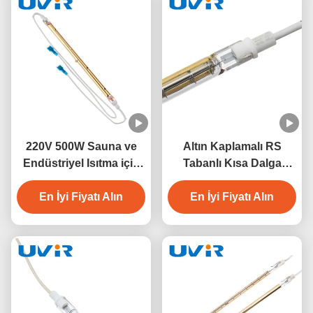
220V 500W Sauna ve
Altın Kaplamalı RS
Endüstriyel Isıtma için
Tabanlı Kısa Dalga
Kısa Dalga Kuvars
Kızılötesi Isıtma
Kızılötesi Lamba
En İyi Fiyatı Alın
Lambası 500W 230V
En İyi Fiyatı Alın