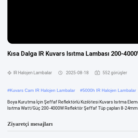
Kısa Dalga IR Kuvars Isıtma Lambası 200-4000
IR Halojen Lambalar
2025-08-18
552 görüşler
#
Kuvars Cam IR Halojen Lambalar
#
5000h IR Halojen Lambalar
Boya Kurutma İçin Şeffaf Reflektörlü Kızılötesi Kuvars Isıtma Elema
Isıtma Watt/Güç 200-4000W Reflektör Şeffaf Tüp çapları 8-24mm .
Ziyaretçi mesajları