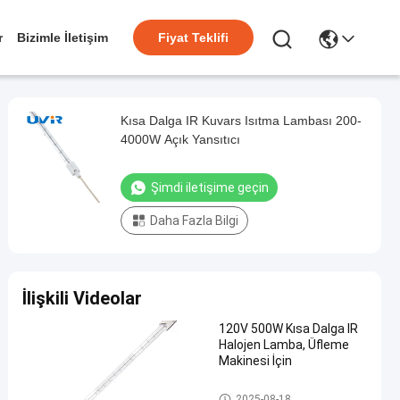
r
Bizimle İletişim
Fiyat Teklifi
Kısa Dalga IR Kuvars Isıtma Lambası 200-
4000W Açık Yansıtıcı
Şimdi iletişime geçin
Daha Fazla Bilgi
İlişkili Videolar
120V 500W Kısa Dalga IR
Halojen Lamba, Üfleme
Makinesi İçin
IR Halojen Lambalar
2025-08-18