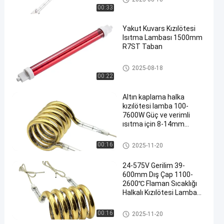
00:33
Yakut Kuvars Kızılötesi
Isıtma Lambası 1500mm
R7ST Taban
IR Halojen Lambalar
2025-08-18
00:22
Altın kaplama halka
kızılötesi lamba 100-
7600W Güç ve verimli
ısıtma için 8-14mm
Kuvars tüpü ile
Halka Kızılötesi Lambalar
00:16
2025-11-20
24-575V Gerilim 39-
600mm Dış Çap 1100-
2600℃ Flaman Sıcaklığı
Halkalı Kızılötesi Lamba
Dairesel Kızılötesi Isıtıcı
Tüp
Halka Kızılötesi Lambalar
00:16
2025-11-20